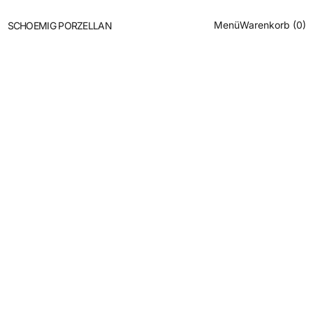
Menü
Warenkorb (
0
)
SCHOEMIG PORZELLAN