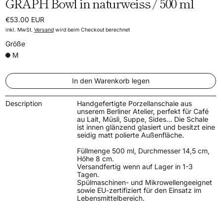
GRAPH Bowl in naturweiss / 500 ml
Normaler Preis
€53.00 EUR
inkl. MwSt.
Versand
wird beim Checkout berechnet
Größe
M
In den Warenkorb legen
Description
Handgefertigte Porzellanschale aus
unserem Berliner Atelier, perfekt für Café
au Lait, Müsli, Suppe, Sides... Die Schale
ist innen glänzend glasiert und besitzt eine
seidig matt polierte Außenfläche.
Füllmenge 500 ml, Durchmesser 14,5 cm,
Höhe 8 cm.
Versandfertig wenn auf Lager in 1-3
Tagen.
Spülmaschinen- und Mikrowellengeeignet
sowie EU-zertifiziert für den Einsatz im
Lebensmittelbereich.